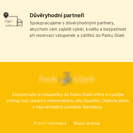
Důvěryhodní partneři
Spolupracujeme s důvěryhodnými partnery,
abychom vám zajistili výběr, kvalitu a bezpečnost
při rezervaci vstupenek a zážitků do Parku Güell.
Zarezervujte si vstupenky do Parku Güell online a využijte
přístup bez čekání k mistrovskému dílu Gaudího. Objevte jednu
z nejznámějších památek Barcelony.
Právní informace
Mapa stránek