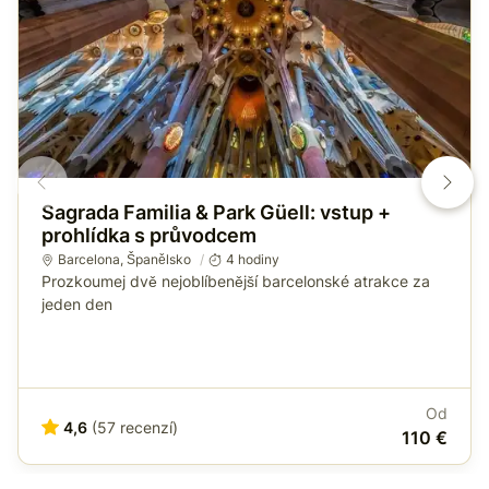
Sagrada Familia & Park Güell: vstup +
prohlídka s průvodcem
Barcelona
,
Španělsko
4 hodiny
Prozkoumej dvě nejoblíbenější barcelonské atrakce za
jeden den
Od
4,6
(57 recenzí)
110 €