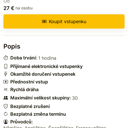
Od
27 €
na osobu
Koupit vstupenku
Popis
Doba trvání:
1 hodina
Přijímané elektronické vstupenky
Okamžité doručení vstupenek
Přednostní vstup
Rychlá dráha
Maximální velikost skupiny:
30
Bezplatné zrušení
Bezplatná změna termínu
Průvodců:
Němčina
,
Angličtina
,
Španělština
,
Francouzština
,