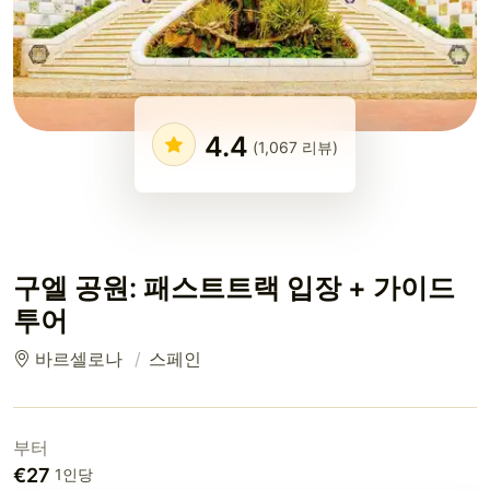
4.4
(1,067 리뷰)
구엘 공원: 패스트트랙 입장 + 가이드
투어
바르셀로나
스페인
부터
€27
1인당