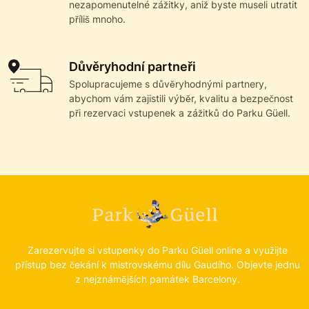
nezapomenutelné zážitky, aniž byste museli utratit
příliš mnoho.
Důvěryhodní partneři
Spolupracujeme s důvěryhodnými partnery,
abychom vám zajistili výběr, kvalitu a bezpečnost
při rezervaci vstupenek a zážitků do Parku Güell.
Zarezervujte si vstupenky do Parku Güell online a využijte
přístup bez čekání k mistrovskému dílu Gaudího. Objevte jednu
z nejznámějších památek Barcelony.