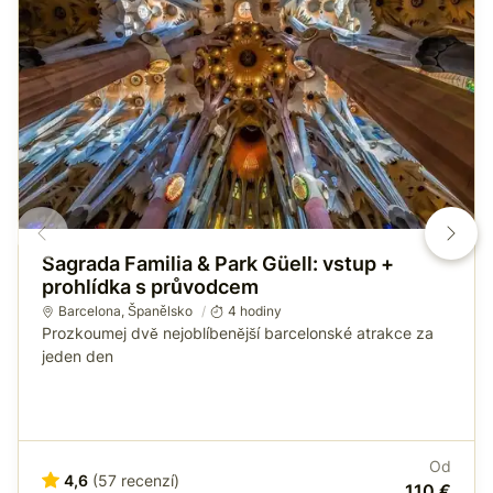
Sagrada Familia & Park Güell: vstup +
prohlídka s průvodcem
Barcelona
,
Španělsko
4 hodiny
Prozkoumej dvě nejoblíbenější barcelonské atrakce za
jeden den
Od
4,6
(57 recenzí)
110 €