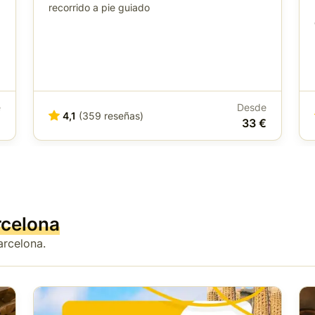
recorrido a pie guiado
e
Desde
4,1
(359 reseñas)
€
33 €
rcelona
arcelona.