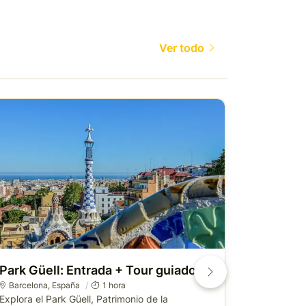
Ver todo
Park Güell: Entrada + Tour guiado
Parque G
guiada d
Barcelona
,
España
1 hora
Explora el Park Güell, Patrimonio de la
Barcelona