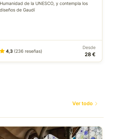
Humanidad de la UNESCO, y contempla los
Sáltate la 
diseños de Gaudí
de Antoni 
Desde
4,3
(236 reseñas)
4,2
(15
28 €
Ver todo