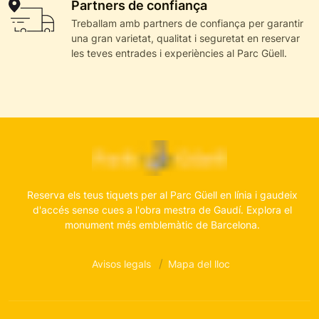
Partners de confiança
Treballam amb partners de confiança per garantir
una gran varietat, qualitat i seguretat en reservar
les teves entrades i experiències al Parc Güell.
Reserva els teus tiquets per al Parc Güell en línia i gaudeix
d'accés sense cues a l'obra mestra de Gaudí. Explora el
monument més emblemàtic de Barcelona.
Avisos legals
Mapa del lloc