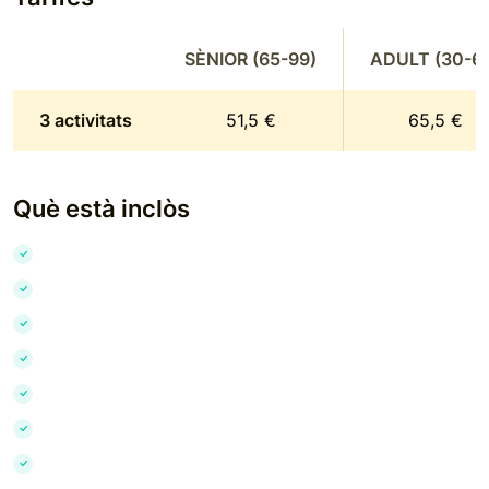
SÈNIOR (65-99)
ADULT (30-6
3 activitats
51,5 €
65,5 €
Què està inclòs