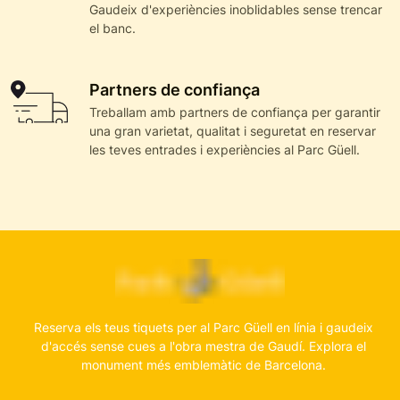
Gaudeix d'experiències inoblidables sense trencar
el banc.
Partners de confiança
Treballam amb partners de confiança per garantir
una gran varietat, qualitat i seguretat en reservar
les teves entrades i experiències al Parc Güell.
Reserva els teus tiquets per al Parc Güell en línia i gaudeix
d'accés sense cues a l'obra mestra de Gaudí. Explora el
monument més emblemàtic de Barcelona.