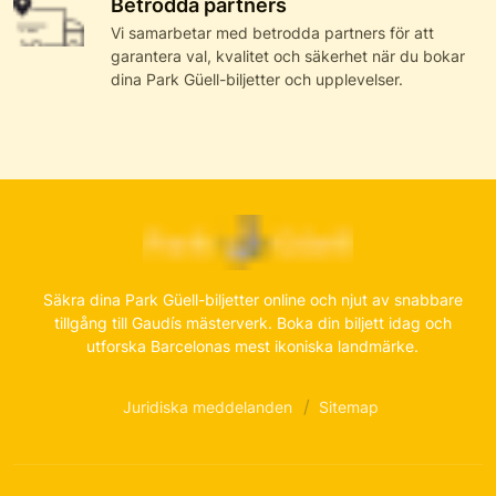
Betrodda partners
Vi samarbetar med betrodda partners för att
garantera val, kvalitet och säkerhet när du bokar
dina Park Güell-biljetter och upplevelser.
Säkra dina Park Güell-biljetter online och njut av snabbare
tillgång till Gaudís mästerverk. Boka din biljett idag och
utforska Barcelonas mest ikoniska landmärke.
Juridiska meddelanden
Sitemap