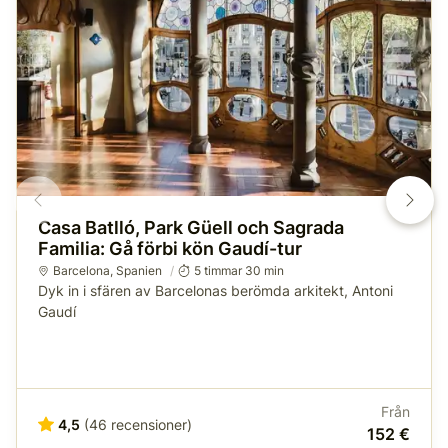
Casa Batlló, Park Güell och Sagrada
Familia: Gå förbi kön Gaudí-tur
Barcelona
,
Spanien
5 timmar 30 min
Dyk in i sfären av Barcelonas berömda arkitekt, Antoni
Gaudí
Från
4,5
(46 recensioner)
152 €