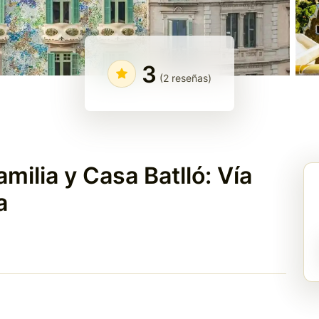
3
(2 reseñas)
milia y Casa Batlló: Vía
a