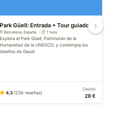
Park Güell: Entrada + Tour guiado
Parque G
guiada d
Barcelona
,
España
1 hora
Explora el Park Güell, Patrimonio de la
Barcelona
Humanidad de la UNESCO, y contempla los
Sáltate la 
diseños de Gaudí
de Antoni 
Desde
4,3
(236 reseñas)
4,2
(15
28 €