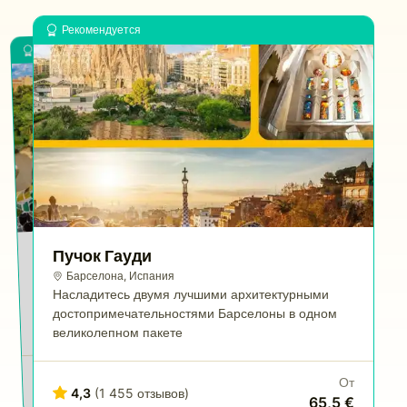
Рекомендуется
Рекомендуется
Парк Гуэль: Входной билет +
Пучок Гауди
Аудиогид
Барселона
,
Испания
Испания
,
Барселона
Насладитесь двумя лучшими архитектурными
Беспрепятственный доступ в знаменитый парк
достопримечательностями Барселоны в одном
Гауди и удобный аудиогид
великолепном пакете
От
(35 951 отзыв)
От
21,9 €
4,3
4,3
(1 455 отзывов)
65,5 €