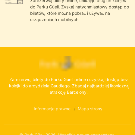
Zarezerwuj bilety online, unikając długich kolejek
do Parku Güell. Zyskaj natychmiastowy dostęp do
biletów, które można pobrać i używać na
urządzeniach mobilnych.
Zarezerwuj bilety do Parku Güell online i uzyskaj dostęp bez
kolejki do arcydzieła Gaudiego. Zbadaj najbardziej ikoniczną
atrakcję Barcelony.
Informacje prawne
Mapa strony
© Park Güell 2026. Wszelkie prawa zastrzeżone.