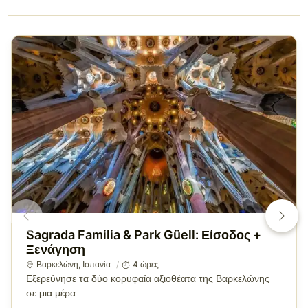
Sagrada Familia & Park Güell: Είσοδος +
Ξενάγηση
Βαρκελώνη
,
Ισπανία
4 ώρες
Εξερεύνησε τα δύο κορυφαία αξιοθέατα της Βαρκελώνης
σε μια μέρα