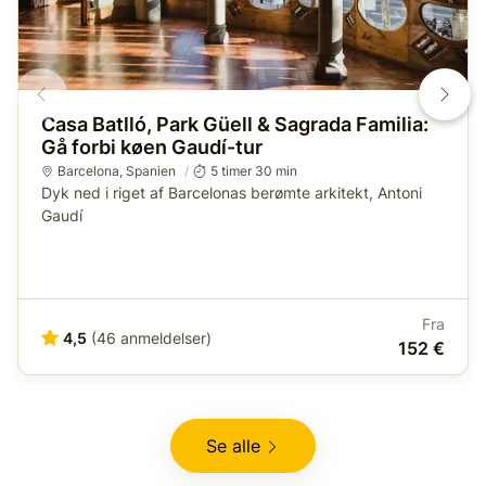
Casa Batlló, Park Güell & Sagrada Familia:
Gå forbi køen Gaudí-tur
Barcelona
,
Spanien
5 timer 30 min
Dyk ned i riget af Barcelonas berømte arkitekt, Antoni
Gaudí
Fra
4,5
(46 anmeldelser)
152 €
Se alle